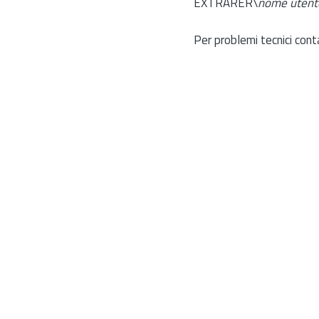
EXTRARER\
nome utent
Per problemi tecnici cont