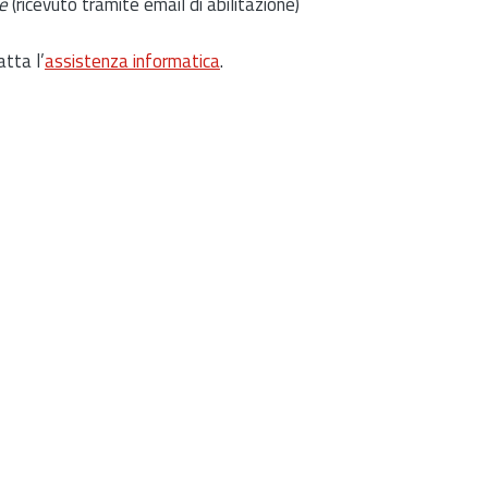
e
(ricevuto tramite email di abilitazione)
atta l’
assistenza informatica
.