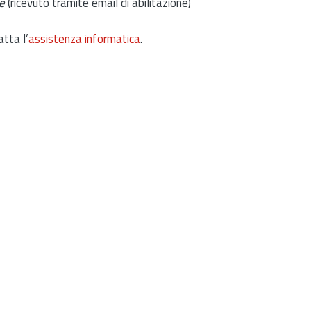
e
(ricevuto tramite email di abilitazione)
atta l’
assistenza informatica
.