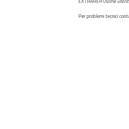
EXTRARER\
nome utent
Per problemi tecnici cont