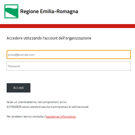
Accedere utilizzando l'account dell'organizzazione
Accedi
Se sei un utente esterno, nel campo email, scrivi
EXTRARER\
nome utente
(ricevuto tramite email di abilitazione)
Per problemi tecnici contatta l’
assistenza informatica
.