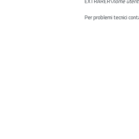
EXTRARER\
nome utent
Per problemi tecnici cont