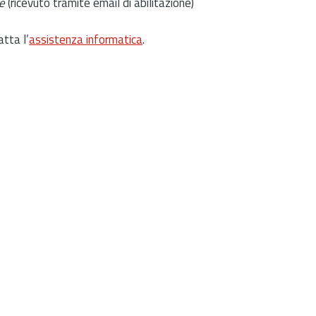
e
(ricevuto tramite email di abilitazione)
atta l’
assistenza informatica
.