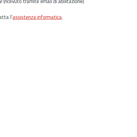
e
(ricevuto tramite email di abilitazione)
atta l’
assistenza informatica
.