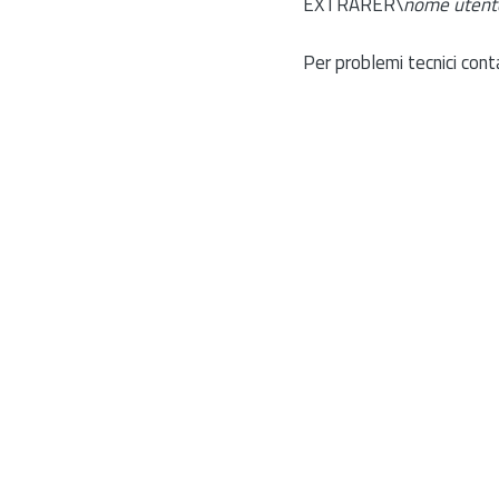
EXTRARER\
nome utent
Per problemi tecnici cont