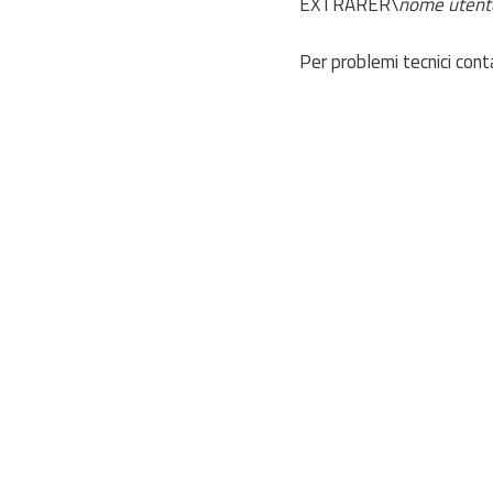
EXTRARER\
nome utent
Per problemi tecnici cont