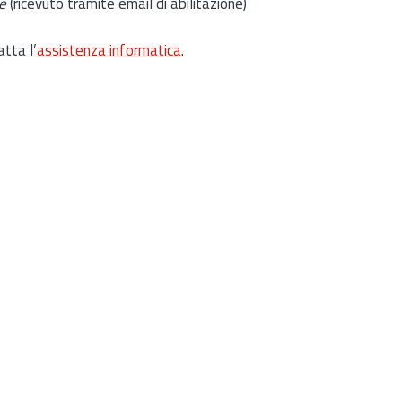
e
(ricevuto tramite email di abilitazione)
atta l’
assistenza informatica
.