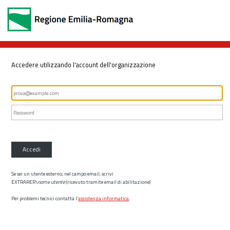
Accedere utilizzando l'account dell'organizzazione
Accedi
Se sei un utente esterno, nel campo email, scrivi
EXTRARER\
nome utente
(ricevuto tramite email di abilitazione)
Per problemi tecnici contatta l’
assistenza informatica
.