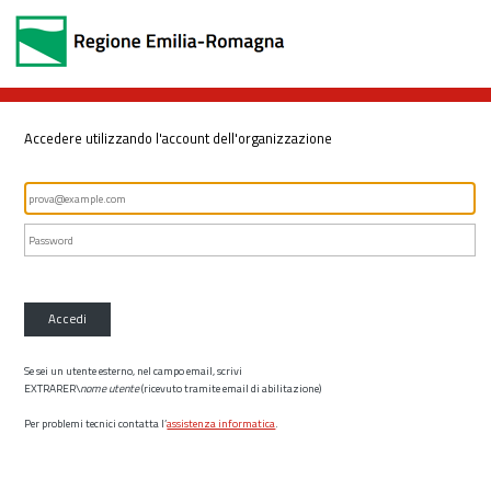
Accedere utilizzando l'account dell'organizzazione
Accedi
Se sei un utente esterno, nel campo email, scrivi
EXTRARER\
nome utente
(ricevuto tramite email di abilitazione)
Per problemi tecnici contatta l’
assistenza informatica
.