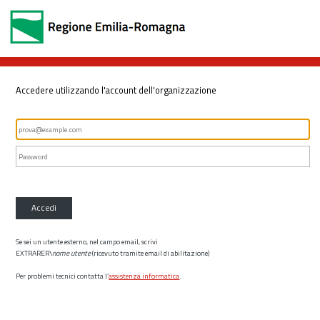
Accedere utilizzando l'account dell'organizzazione
Accedi
Se sei un utente esterno, nel campo email, scrivi
EXTRARER\
nome utente
(ricevuto tramite email di abilitazione)
Per problemi tecnici contatta l’
assistenza informatica
.