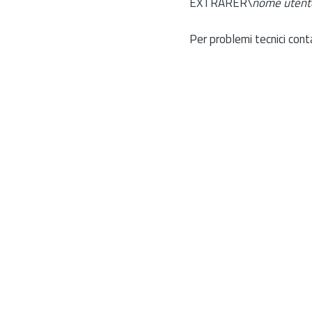
EXTRARER\
nome utent
Per problemi tecnici cont