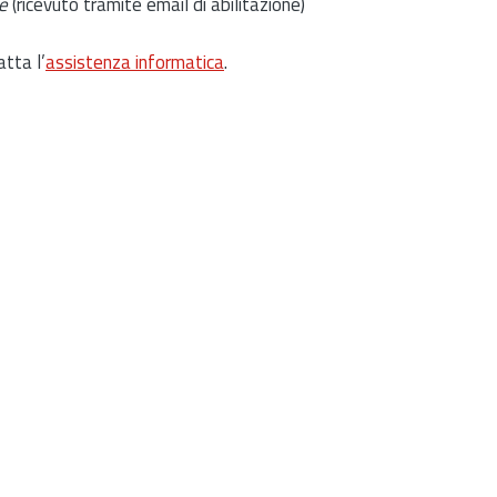
e
(ricevuto tramite email di abilitazione)
atta l’
assistenza informatica
.