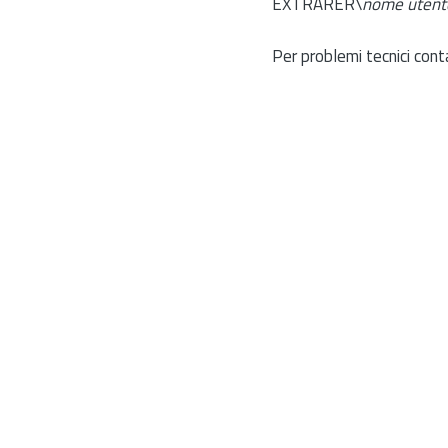
EXTRARER\
nome utent
Per problemi tecnici cont