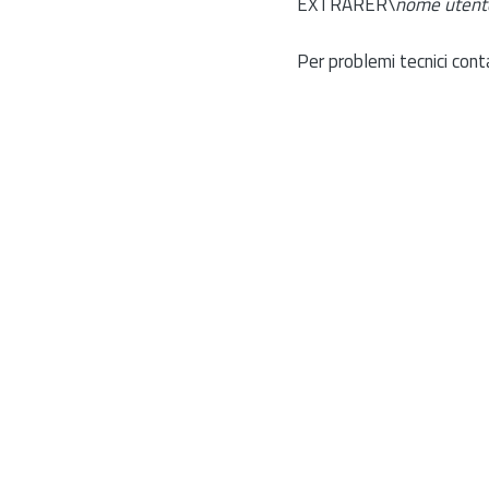
EXTRARER\
nome utent
Per problemi tecnici cont