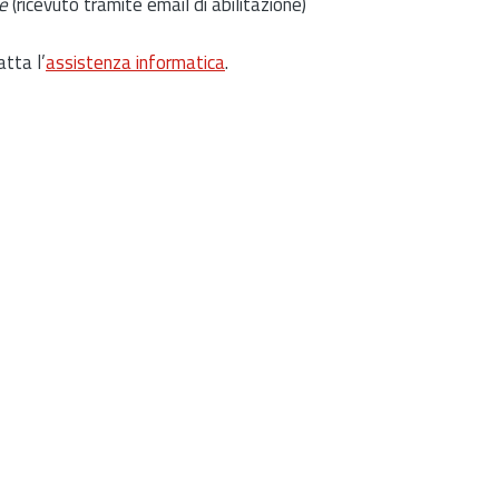
e
(ricevuto tramite email di abilitazione)
atta l’
assistenza informatica
.