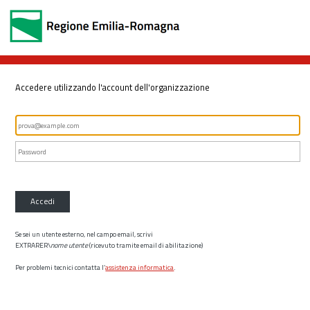
Accedere utilizzando l'account dell'organizzazione
Accedi
Se sei un utente esterno, nel campo email, scrivi
EXTRARER\
nome utente
(ricevuto tramite email di abilitazione)
Per problemi tecnici contatta l’
assistenza informatica
.