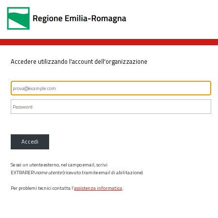
Accedere utilizzando l'account dell'organizzazione
Accedi
Se sei un utente esterno, nel campo email, scrivi
EXTRARER\
nome utente
(ricevuto tramite email di abilitazione)
Per problemi tecnici contatta l’
assistenza informatica
.