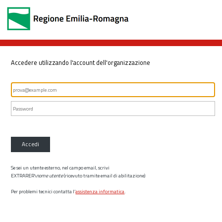
Accedere utilizzando l'account dell'organizzazione
Accedi
Se sei un utente esterno, nel campo email, scrivi
EXTRARER\
nome utente
(ricevuto tramite email di abilitazione)
Per problemi tecnici contatta l’
assistenza informatica
.