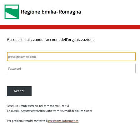
Accedere utilizzando l'account dell'organizzazione
Accedi
Se sei un utente esterno, nel campo email, scrivi
EXTRARER\
nome utente
(ricevuto tramite email di abilitazione)
Per problemi tecnici contatta l’
assistenza informatica
.