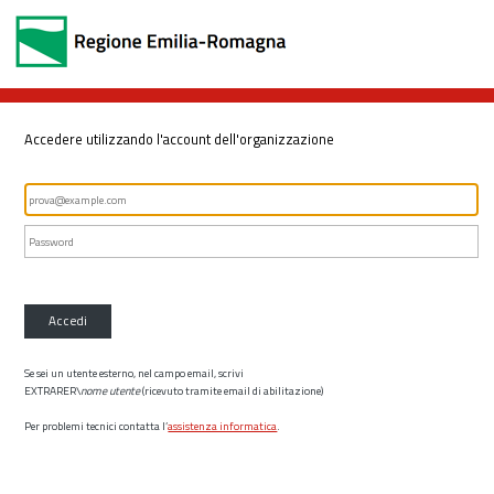
Accedere utilizzando l'account dell'organizzazione
Accedi
Se sei un utente esterno, nel campo email, scrivi
EXTRARER\
nome utente
(ricevuto tramite email di abilitazione)
Per problemi tecnici contatta l’
assistenza informatica
.