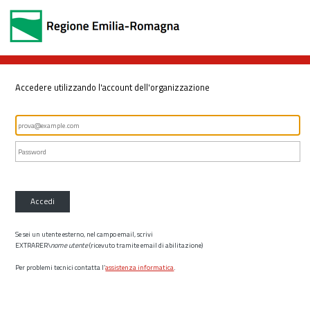
Accedere utilizzando l'account dell'organizzazione
Accedi
Se sei un utente esterno, nel campo email, scrivi
EXTRARER\
nome utente
(ricevuto tramite email di abilitazione)
Per problemi tecnici contatta l’
assistenza informatica
.