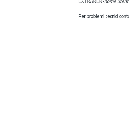
EXTRARER\
nome utent
Per problemi tecnici cont