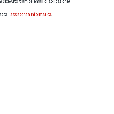
e
(ricevuto tramite email di abilitazione)
atta l’
assistenza informatica
.