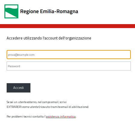
Accedere utilizzando l'account dell'organizzazione
Accedi
Se sei un utente esterno, nel campo email, scrivi
EXTRARER\
nome utente
(ricevuto tramite email di abilitazione)
Per problemi tecnici contatta l’
assistenza informatica
.