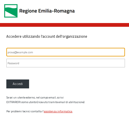
Accedere utilizzando l'account dell'organizzazione
Accedi
Se sei un utente esterno, nel campo email, scrivi
EXTRARER\
nome utente
(ricevuto tramite email di abilitazione)
Per problemi tecnici contatta l’
assistenza informatica
.