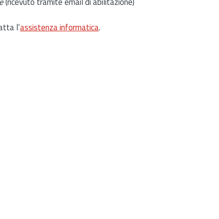
e
(ricevuto tramite email di abilitazione)
atta l’
assistenza informatica
.