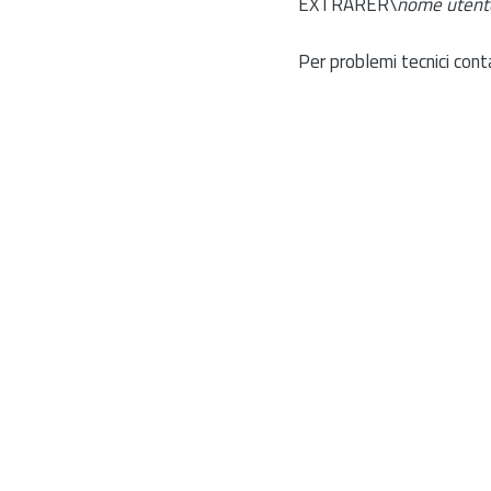
EXTRARER\
nome utent
Per problemi tecnici cont