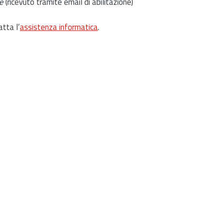
e
(ricevuto tramite email di abilitazione)
atta l’
assistenza informatica
.