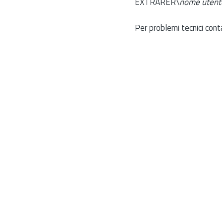
EXTRARER\
nome utent
Per problemi tecnici cont