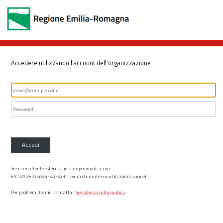
Accedere utilizzando l'account dell'organizzazione
Accedi
Se sei un utente esterno, nel campo email, scrivi
EXTRARER\
nome utente
(ricevuto tramite email di abilitazione)
Per problemi tecnici contatta l’
assistenza informatica
.