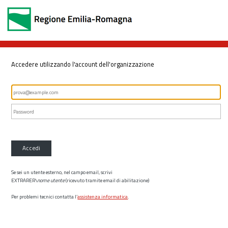
Accedere utilizzando l'account dell'organizzazione
Accedi
Se sei un utente esterno, nel campo email, scrivi
EXTRARER\
nome utente
(ricevuto tramite email di abilitazione)
Per problemi tecnici contatta l’
assistenza informatica
.