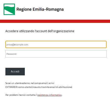
Accedere utilizzando l'account dell'organizzazione
Accedi
Se sei un utente esterno, nel campo email, scrivi
EXTRARER\
nome utente
(ricevuto tramite email di abilitazione)
Per problemi tecnici contatta l’
assistenza informatica
.