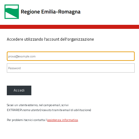
Accedere utilizzando l'account dell'organizzazione
Accedi
Se sei un utente esterno, nel campo email, scrivi
EXTRARER\
nome utente
(ricevuto tramite email di abilitazione)
Per problemi tecnici contatta l’
assistenza informatica
.