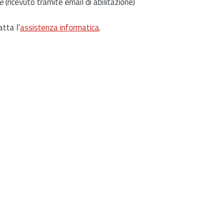
e
(ricevuto tramite email di abilitazione)
atta l’
assistenza informatica
.