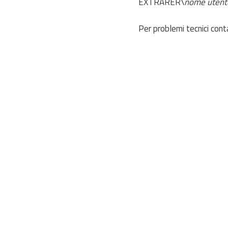
EXTRARER\
nome utent
Per problemi tecnici cont