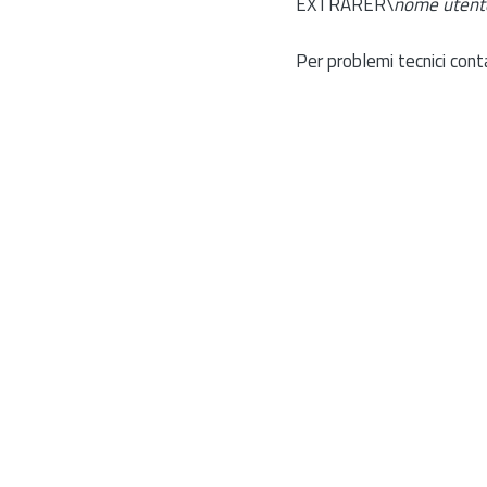
EXTRARER\
nome utent
Per problemi tecnici cont