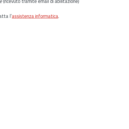
e
(ricevuto tramite email di abilitazione)
atta l’
assistenza informatica
.