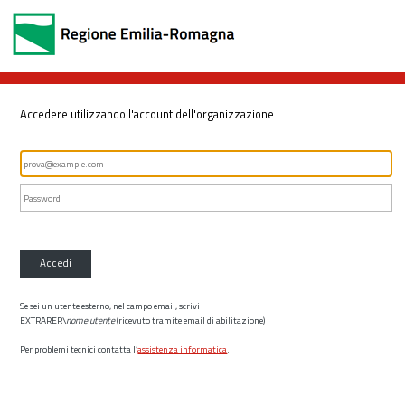
Accedere utilizzando l'account dell'organizzazione
Accedi
Se sei un utente esterno, nel campo email, scrivi
EXTRARER\
nome utente
(ricevuto tramite email di abilitazione)
Per problemi tecnici contatta l’
assistenza informatica
.