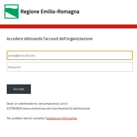
Accedere utilizzando l'account dell'organizzazione
Accedi
Se sei un utente esterno, nel campo email, scrivi
EXTRARER\
nome utente
(ricevuto tramite email di abilitazione)
Per problemi tecnici contatta l’
assistenza informatica
.