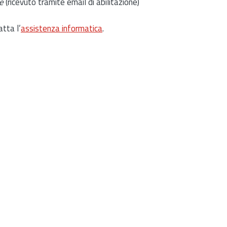
e
(ricevuto tramite email di abilitazione)
atta l’
assistenza informatica
.