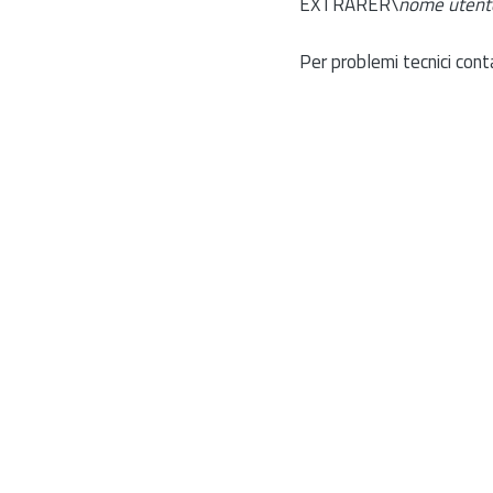
EXTRARER\
nome utent
Per problemi tecnici cont