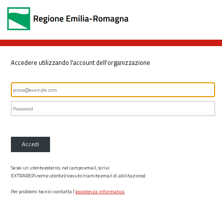
Accedere utilizzando l'account dell'organizzazione
Accedi
Se sei un utente esterno, nel campo email, scrivi
EXTRARER\
nome utente
(ricevuto tramite email di abilitazione)
Per problemi tecnici contatta l’
assistenza informatica
.