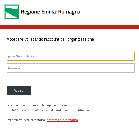
Accedere utilizzando l'account dell'organizzazione
Accedi
Se sei un utente esterno, nel campo email, scrivi
EXTRARER\
nome utente
(ricevuto tramite email di abilitazione)
Per problemi tecnici contatta l’
assistenza informatica
.