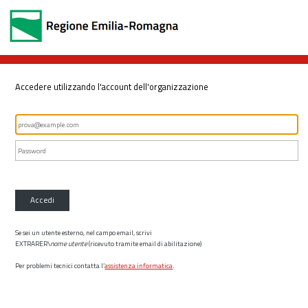
Accedere utilizzando l'account dell'organizzazione
Accedi
Se sei un utente esterno, nel campo email, scrivi
EXTRARER\
nome utente
(ricevuto tramite email di abilitazione)
Per problemi tecnici contatta l’
assistenza informatica
.