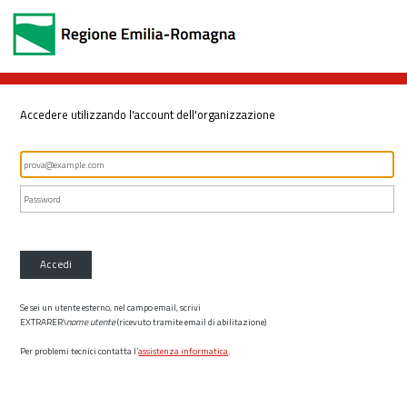
Accedere utilizzando l'account dell'organizzazione
Accedi
Se sei un utente esterno, nel campo email, scrivi
EXTRARER\
nome utente
(ricevuto tramite email di abilitazione)
Per problemi tecnici contatta l’
assistenza informatica
.