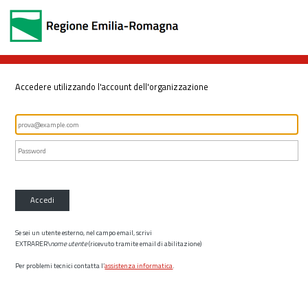
Accedere utilizzando l'account dell'organizzazione
Accedi
Se sei un utente esterno, nel campo email, scrivi
EXTRARER\
nome utente
(ricevuto tramite email di abilitazione)
Per problemi tecnici contatta l’
assistenza informatica
.