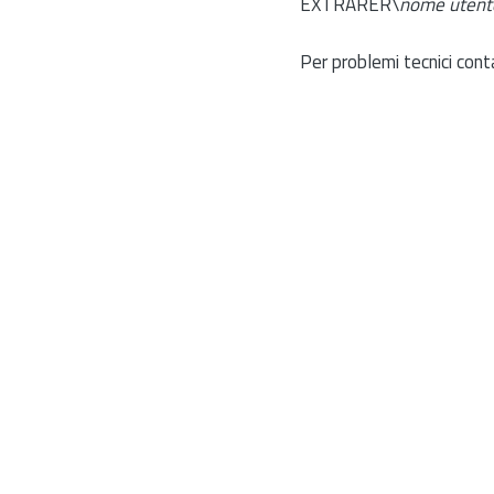
EXTRARER\
nome utent
Per problemi tecnici cont