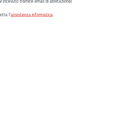
e
(ricevuto tramite email di abilitazione)
atta l’
assistenza informatica
.