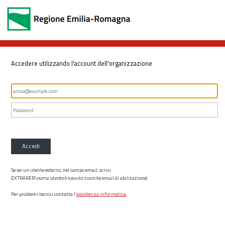
Accedere utilizzando l'account dell'organizzazione
Accedi
Se sei un utente esterno, nel campo email, scrivi
EXTRARER\
nome utente
(ricevuto tramite email di abilitazione)
Per problemi tecnici contatta l’
assistenza informatica
.