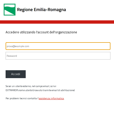
Accedere utilizzando l'account dell'organizzazione
Accedi
Se sei un utente esterno, nel campo email, scrivi
EXTRARER\
nome utente
(ricevuto tramite email di abilitazione)
Per problemi tecnici contatta l’
assistenza informatica
.