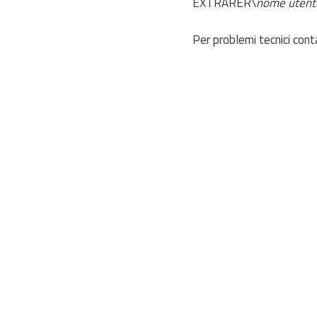
EXTRARER\
nome utent
Per problemi tecnici cont