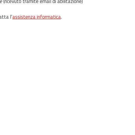
e
(ricevuto tramite email di abilitazione)
atta l’
assistenza informatica
.