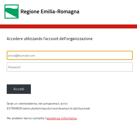
Accedere utilizzando l'account dell'organizzazione
Accedi
Se sei un utente esterno, nel campo email, scrivi
EXTRARER\
nome utente
(ricevuto tramite email di abilitazione)
Per problemi tecnici contatta l’
assistenza informatica
.