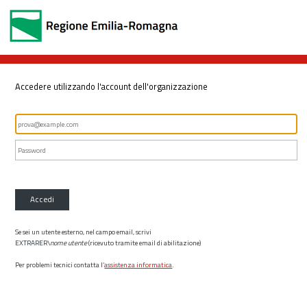
Accedere utilizzando l'account dell'organizzazione
Accedi
Se sei un utente esterno, nel campo email, scrivi
EXTRARER\
nome utente
(ricevuto tramite email di abilitazione)
Per problemi tecnici contatta l’
assistenza informatica
.