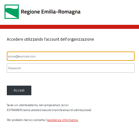
Accedere utilizzando l'account dell'organizzazione
Accedi
Se sei un utente esterno, nel campo email, scrivi
EXTRARER\
nome utente
(ricevuto tramite email di abilitazione)
Per problemi tecnici contatta l’
assistenza informatica
.