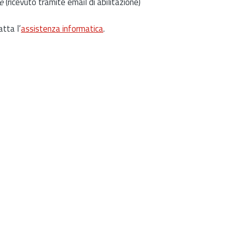
e
(ricevuto tramite email di abilitazione)
atta l’
assistenza informatica
.