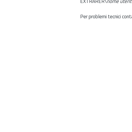
EXTRARER\
nome utent
Per problemi tecnici cont