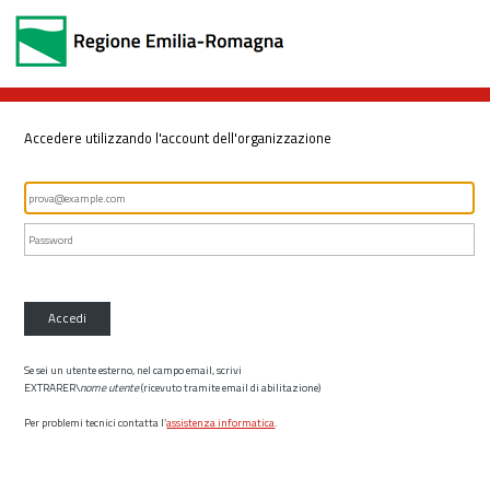
Accedere utilizzando l'account dell'organizzazione
Accedi
Se sei un utente esterno, nel campo email, scrivi
EXTRARER\
nome utente
(ricevuto tramite email di abilitazione)
Per problemi tecnici contatta l’
assistenza informatica
.