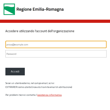
Accedere utilizzando l'account dell'organizzazione
Accedi
Se sei un utente esterno, nel campo email, scrivi
EXTRARER\
nome utente
(ricevuto tramite email di abilitazione)
Per problemi tecnici contatta l’
assistenza informatica
.