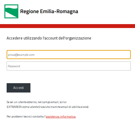
Accedere utilizzando l'account dell'organizzazione
Accedi
Se sei un utente esterno, nel campo email, scrivi
EXTRARER\
nome utente
(ricevuto tramite email di abilitazione)
Per problemi tecnici contatta l’
assistenza informatica
.