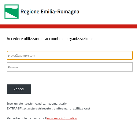
Accedere utilizzando l'account dell'organizzazione
Accedi
Se sei un utente esterno, nel campo email, scrivi
EXTRARER\
nome utente
(ricevuto tramite email di abilitazione)
Per problemi tecnici contatta l’
assistenza informatica
.