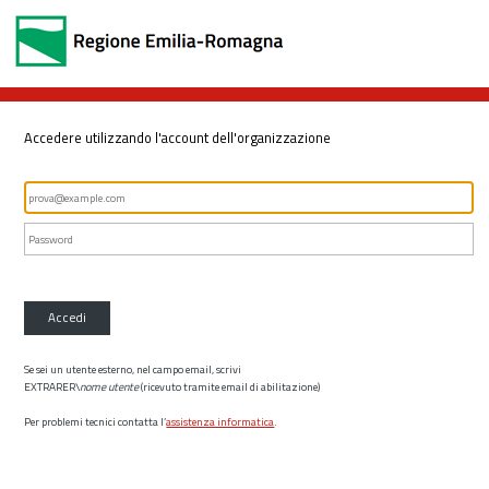
Accedere utilizzando l'account dell'organizzazione
Accedi
Se sei un utente esterno, nel campo email, scrivi
EXTRARER\
nome utente
(ricevuto tramite email di abilitazione)
Per problemi tecnici contatta l’
assistenza informatica
.